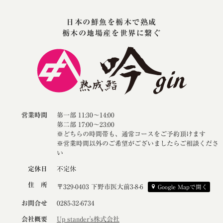
日本の鮮魚を栃木で熟成
栃木の地場産を世界に繋ぐ
営業時間
第一部 11:30～14:00
第二部 17:00～23:00
※どちらの時間帯も、通常コースをご予約頂けます
※営業時間以外のご希望がございましたらご相談くださ
い
定休日
不定休
住 所
〒329-0403 下野市医大前3-8-6
Google Mapで開く
お問合せ
0285-32-6734
会社概要
Up stander's株式会社